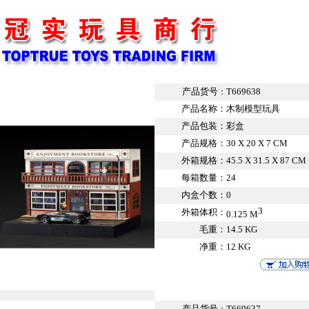
产品货号
T669638
：
产品名称：
木制模型玩具
产品包装：
彩盒
产品规格：
30 X 20 X 7 CM
外箱规格：
45.5 X 31.5 X 87 CM
每箱数量：
24
内盒个数：
0
3
外箱体积：
0.125 M
毛重：
14.5 KG
净重：
12 KG
产品货号
T669637