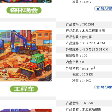
净重：
14 KG
产品货号
T655501
：
产品名称：
木质工程车拼图
产品包装：
热封膜
产品规格：
30 X 22 X .4 CM
外箱规格：
43.5 X 23 X 31 CM
每箱数量：
100
内盒个数：
0
3
外箱体积：
0.031 M
毛重：
15.5 KG
净重：
14 KG
产品货号
T655500
：
产品名称：
木质农场拼图