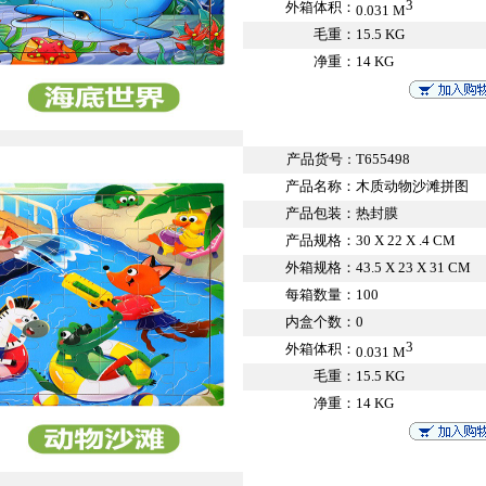
3
外箱体积：
0.031 M
毛重：
15.5 KG
净重：
14 KG
产品货号
T655498
：
产品名称：
木质动物沙滩拼图
产品包装：
热封膜
产品规格：
30 X 22 X .4 CM
外箱规格：
43.5 X 23 X 31 CM
每箱数量：
100
内盒个数：
0
3
外箱体积：
0.031 M
毛重：
15.5 KG
净重：
14 KG