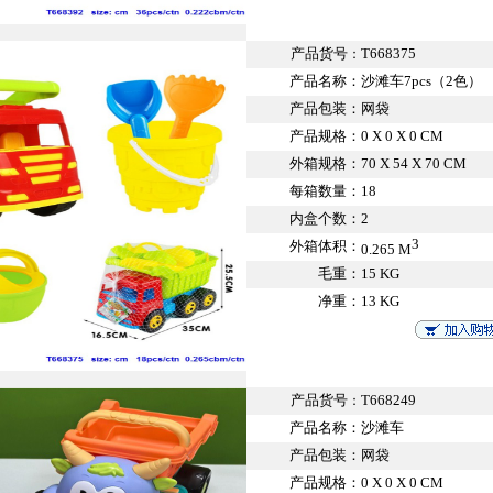
产品货号
T668375
：
产品名称：
沙滩车7pcs（2色）
产品包装：
网袋
产品规格：
0 X 0 X 0 CM
外箱规格：
70 X 54 X 70 CM
每箱数量：
18
内盒个数：
2
3
外箱体积：
0.265 M
毛重：
15 KG
净重：
13 KG
产品货号
T668249
：
产品名称：
沙滩车
产品包装：
网袋
产品规格：
0 X 0 X 0 CM