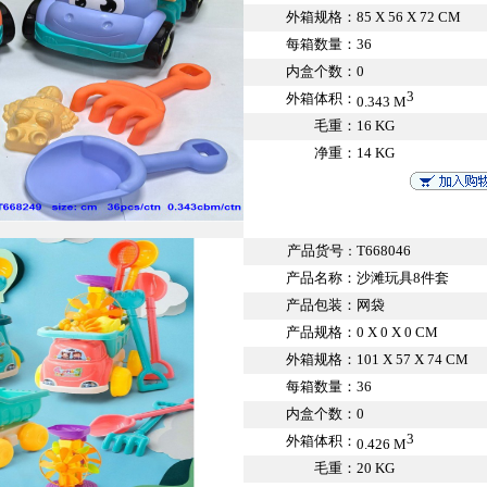
外箱规格：
85 X 56 X 72 CM
每箱数量：
36
内盒个数：
0
3
外箱体积：
0.343 M
毛重：
16 KG
净重：
14 KG
产品货号
T668046
：
产品名称：
沙滩玩具8件套
产品包装：
网袋
产品规格：
0 X 0 X 0 CM
外箱规格：
101 X 57 X 74 CM
每箱数量：
36
内盒个数：
0
3
外箱体积：
0.426 M
毛重：
20 KG