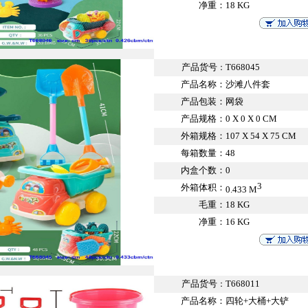
净重：
18 KG
产品货号
T668045
：
产品名称：
沙滩八件套
产品包装：
网袋
产品规格：
0 X 0 X 0 CM
外箱规格：
107 X 54 X 75 CM
每箱数量：
48
内盒个数：
0
3
外箱体积：
0.433 M
毛重：
18 KG
净重：
16 KG
产品货号
T668011
：
产品名称：
四轮+大桶+大铲