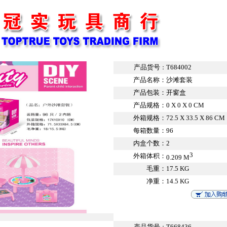
产品货号
T684002
：
产品名称：
沙滩套装
产品包装：
开窗盒
产品规格：
0 X 0 X 0 CM
外箱规格：
72.5 X 33.5 X 86 CM
每箱数量：
96
内盒个数：
2
3
外箱体积：
0.209 M
毛重：
17.5 KG
净重：
14.5 KG
产品货号
T668436