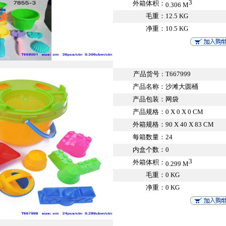
3
外箱体积：
0.306 M
毛重：
12.5 KG
净重：
10.5 KG
产品货号
T667999
：
产品名称：
沙滩大圆桶
产品包装：
网袋
产品规格：
0 X 0 X 0 CM
外箱规格：
90 X 40 X 83 CM
每箱数量：
24
内盒个数：
0
3
外箱体积：
0.299 M
毛重：
0 KG
净重：
0 KG