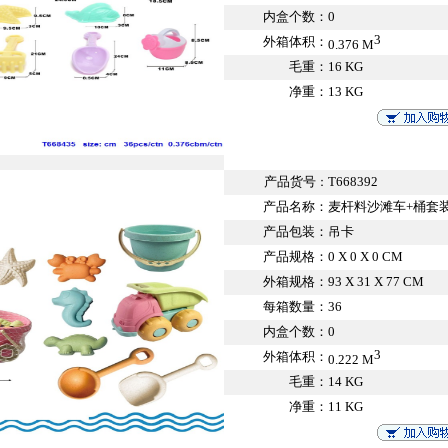
内盒个数：
0
3
外箱体积：
0.376 M
毛重：
16 KG
净重：
13 KG
产品货号
T668392
：
产品名称：
麦杆料沙滩车+桶套
产品包装：
吊卡
产品规格：
0 X 0 X 0 CM
外箱规格：
93 X 31 X 77 CM
每箱数量：
36
内盒个数：
0
3
外箱体积：
0.222 M
毛重：
14 KG
净重：
11 KG