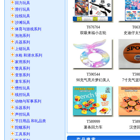
T676764
T663
双吸来福小左轮
史迪仔太
T590544
T590
90充气亮片梦幻美人
7寸充气篮
T589999
T589
薯条回力车
汉堡
产 品 搜 索