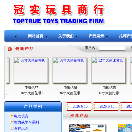
网站首页
关于我们
产品展示
推荐产
用户名：
最 新 产 品
T684337
T684336
T684335
车配
36寸大芭芘带I
36寸大芭芘带I
32寸大芭比带I
产 品 类 别
2026-6-16
2026-6-15
202
推 荐 产 品