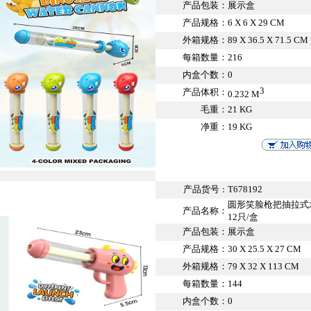
产品包装：
展示盒
产品规格：
6 X 6 X 29 CM
外箱规格：
89 X 36.5 X 71.5 CM
每箱数量：
216
内盒个数：
0
3
产品体积：
0.232 M
毛重：
21 KG
净重：
19 KG
产品货号
T678192
：
圆形笑脸枪把抽拉式
产品名称：
12只/盒
产品包装：
展示盒
产品规格：
30 X 25.5 X 27 CM
外箱规格：
79 X 32 X 113 CM
每箱数量：
144
内盒个数：
0