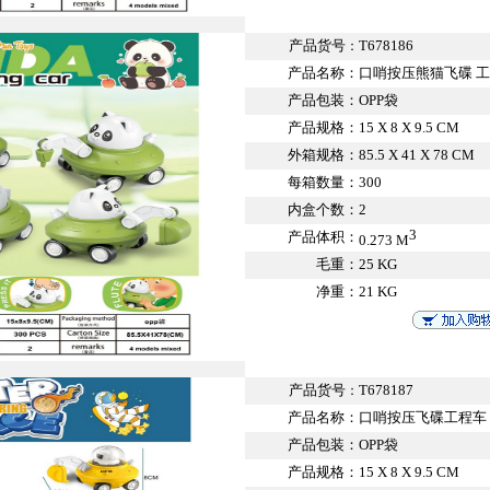
产品货号
T678186
：
产品名称：
口哨按压熊猫飞碟 
产品包装：
OPP袋
产品规格：
15 X 8 X 9.5 CM
外箱规格：
85.5 X 41 X 78 CM
每箱数量：
300
内盒个数：
2
3
产品体积：
0.273 M
毛重：
25 KG
净重：
21 KG
产品货号
T678187
：
产品名称：
口哨按压飞碟工程车
产品包装：
OPP袋
产品规格：
15 X 8 X 9.5 CM