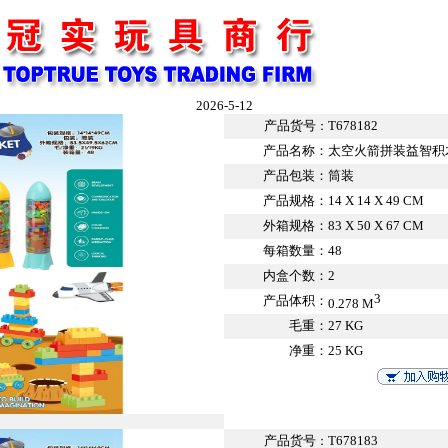
2026-5-12
产品货号
T678182
：
产品名称：
太空火箭拼装益智积木1
产品包装：
筒装
产品规格：
14 X 14 X 49 CM
外箱规格：
83 X 50 X 67 CM
每箱数量：
48
内盒个数：
2
3
产品体积：
0.278 M
毛重：
27 KG
净重：
25 KG
产品货号
T678183
：