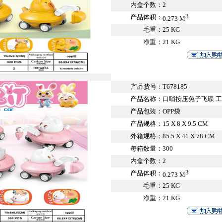
内盒个数：
2
3
产品体积：
0.273 M
毛重：
25 KG
净重：
21 KG
产品货号
T678185
：
产品名称：
口哨按压兔子飞碟 
产品包装：
OPP袋
产品规格：
15 X 8 X 9.5 CM
外箱规格：
85.5 X 41 X 78 CM
每箱数量：
300
内盒个数：
2
3
产品体积：
0.273 M
毛重：
25 KG
净重：
21 KG