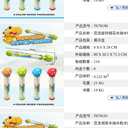
净重：
19 KG
产品货号
T678190
：
产品名称：
恐龙旋转烟花水抽水枪
产品包装：
展示盒
产品规格：
6 X 6 X 29 CM
外箱规格：
89 X 36.5 X 71.5 CM
每箱数量：
216
内盒个数：
0
3
产品体积：
0.232 M
毛重：
21 KG
净重：
19 KG
产品货号
T678191
：
产品名称：
恐龙扇形水抽水枪水炮