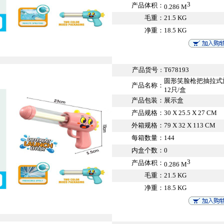
3
产品体积：
0.286 M
毛重：
21.5 KG
净重：
18.5 KG
产品货号
T678193
：
圆形笑脸枪把抽拉式
产品名称：
12只/盒
产品包装：
展示盒
产品规格：
30 X 25.5 X 27 CM
外箱规格：
79 X 32 X 113 CM
每箱数量：
144
内盒个数：
0
3
产品体积：
0.286 M
毛重：
21.5 KG
净重：
18.5 KG