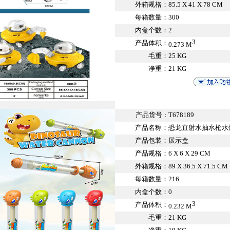
外箱规格：
85.5 X 41 X 78 CM
每箱数量：
300
内盒个数：
2
3
产品体积：
0.273 M
毛重：
25 KG
净重：
21 KG
产品货号
T678189
：
产品名称：
恐龙直射水抽水枪水炮
产品包装：
展示盒
产品规格：
6 X 6 X 29 CM
外箱规格：
89 X 36.5 X 71.5 CM
每箱数量：
216
内盒个数：
0
3
产品体积：
0.232 M
毛重：
21 KG