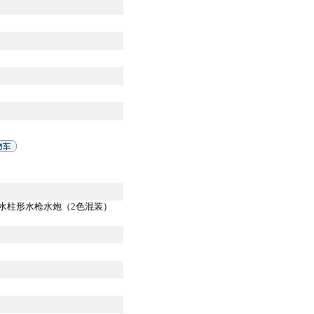
水柱形水枪水炮（2色混装）