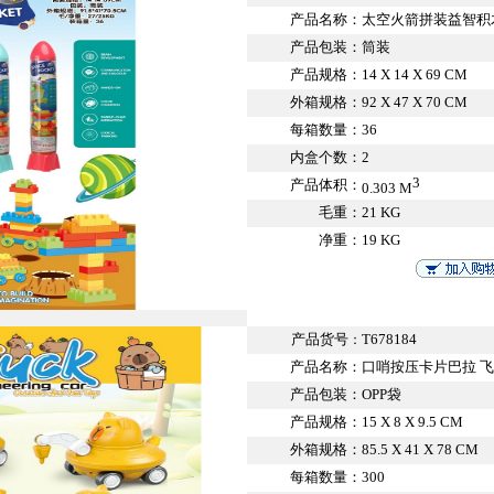
产品名称：
太空火箭拼装益智积木3
产品包装：
筒装
产品规格：
14 X 14 X 69 CM
外箱规格：
92 X 47 X 70 CM
每箱数量：
36
内盒个数：
2
3
产品体积：
0.303 M
毛重：
21 KG
净重：
19 KG
产品货号
T678184
：
产品名称：
口哨按压卡片巴拉 
产品包装：
OPP袋
产品规格：
15 X 8 X 9.5 CM
外箱规格：
85.5 X 41 X 78 CM
每箱数量：
300